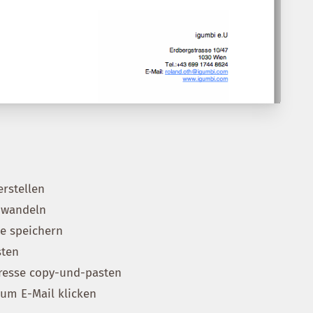
rstellen
mwandeln
te speichern
sten
resse copy-und-pasten
um E-Mail klicken