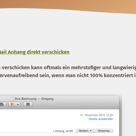
ail Anhang direkt verschicken
u verschicken kann oftmals ein mehrstufiger und langwieri
nervenaufreibend sein, wenn man nicht 100% konzentriert i