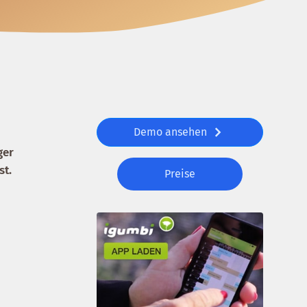
Demo ansehen
ger
st.
Preise