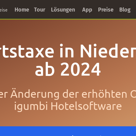
Home
Tour
Lösungen
App
Preise
Blog
eise
tstaxe in Nieder
ab 2024
r Änderung der erhöhten Or
igumbi Hotelsoftware