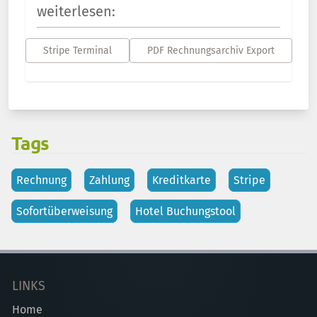
weiterlesen:
Stripe Terminal
PDF Rechnungsarchiv Export
Tags
Rechnung
Zahlung
Kreditkarte
Stripe
Sofortüberweisung
Hotel Buchungstool
LINKS
Home