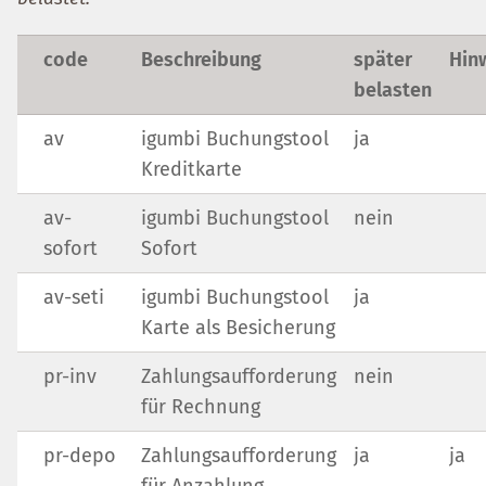
code
Beschreibung
später
Hin
belasten
av
igumbi Buchungstool
ja
Kreditkarte
av-
igumbi Buchungstool
nein
sofort
Sofort
av-seti
igumbi Buchungstool
ja
Karte als Besicherung
pr-inv
Zahlungsaufforderung
nein
für Rechnung
pr-depo
Zahlungsaufforderung
ja
ja