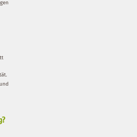
ngen
tt
tät.
 und
g?