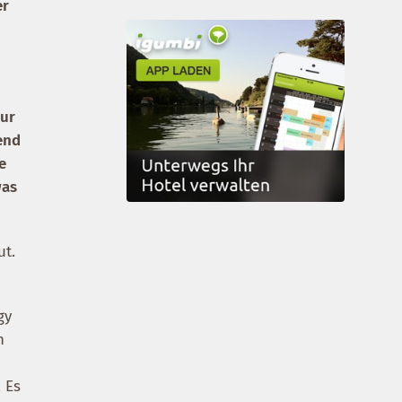
er
nur
end
e
was
ut.
gy
h
 Es