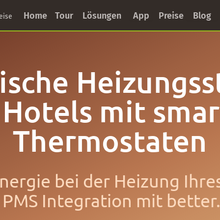
Home
Tour
Lösungen
App
Preise
Blog
eise
ische Heizungss
 Hotels mit sma
Thermostaten
nergie bei der Heizung Ihre
 PMS Integration mit better