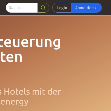
Login
Anmelden
teuerung
rten
s Hotels mit der
.energy