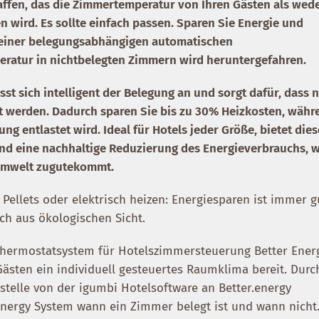
haffen, das die Zimmertemperatur von Ihren Gästen als wed
 wird. Es sollte einfach passen. Sparen Sie Energie und
t einer belegungsabhängigen automatischen
ratur in nichtbelegten Zimmern wird heruntergefahren.
t sich intelligent der Belegung an und sorgt dafür, dass 
t werden. Dadurch sparen Sie bis zu 30% Heizkosten, währ
ng entlastet wird. Ideal für Hotels jeder Größe, bietet dies
und eine nachhaltige Reduzierung des Energieverbrauchs, 
 Umwelt zugutekommt.
 Pellets oder elektrisch heizen: Energiesparen ist immer g
uch aus ökologischen Sicht.
Thermostatsystem für Hotelszimmersteuerung Better Ener
Gästen ein individuell gesteuertes Raumklima bereit. Durc
tstelle von der igumbi Hotelsoftware an Better.energy
energy System wann ein Zimmer belegt ist und wann nicht.