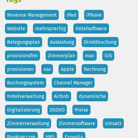
Revenue Management
iPad
iPhone
Website
mehrsprachig
Hotelsoftware
Belegungsplan
Auslastung
Direktbuchung
provisionsfrei
Zimmerplan
mac
iOS
provisionen
osx
Apple
Rechnung
Buchungssystem
Channel Manager
Hotelverwaltung
Airbnb
dynamische
Digitalisierung
DSGVO
Preise
Zimmerverwaltung
Zimmersoftware
Umsatz
Booking.com
HRS
Expedia