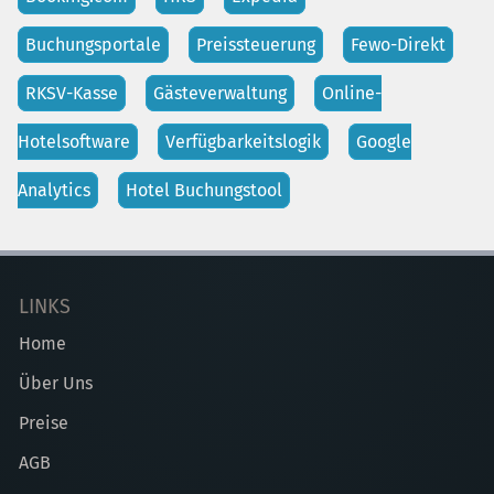
Buchungsportale
Preissteuerung
Fewo-Direkt
RKSV-Kasse
Gästeverwaltung
Online-
Hotelsoftware
Verfügbarkeitslogik
Google
Analytics
Hotel Buchungstool
LINKS
Home
Über Uns
Preise
AGB