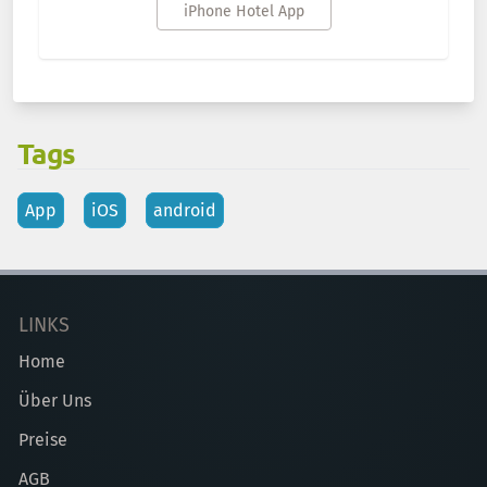
iPhone Hotel App
Tags
App
iOS
android
LINKS
Home
Über Uns
Preise
AGB