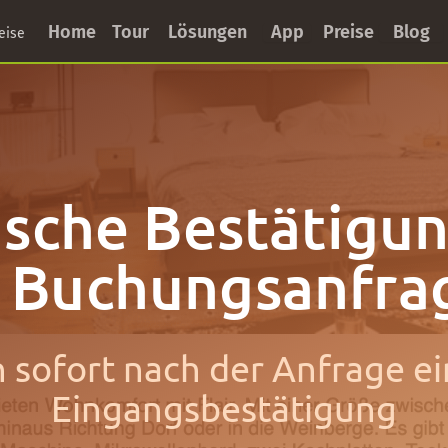
Home
Tour
Lösungen
App
Preise
Blog
eise
sche Bestätigun
r Buchungsanfra
 sofort nach der Anfrage e
Eingangsbestätigung