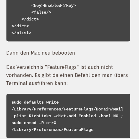
        <key>Enabled</key>

        <false/>

    </dict>

</dict>

Dann den Mac neu bebooten
Das Verzeichnis "FeatureFlags" ist auch nicht
vorhanden. Es gibt da einen Befehl den man übers
Terminal ausführen kann:
sudo defaults write 
/Library/Preferences/FeatureFlags/Domain/Mail
.plist RichLinks -dict-add Enabled -bool NO ; 
sudo chmod -R o+rX 