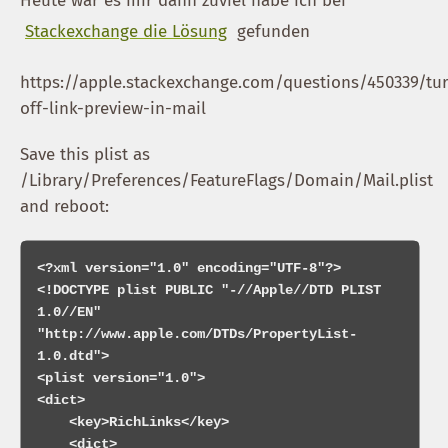
Heute war es mir dann zuviel habe ich bei
Stackexchange die Lösung
gefunden
https://apple.stackexchange.com/questions/450339/tu
off-link-preview-in-mail
Save this plist as
/Library/Preferences/FeatureFlags/Domain/Mail.plist
and reboot:
<?xml version="1.0" encoding="UTF-8"?>

<!DOCTYPE plist PUBLIC "-//Apple//DTD PLIST 
1.0//EN" 
"http://www.apple.com/DTDs/PropertyList-
1.0.dtd">

<plist version="1.0">

<dict>

    <key>RichLinks</key>

    <dict>
