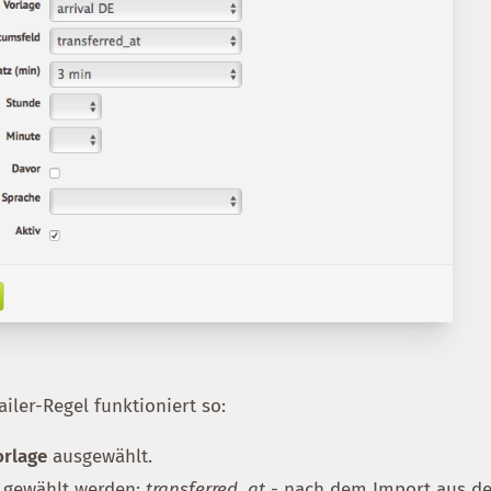
iler-Regel funktioniert so:
orlage
ausgewählt.
gewählt werden:
transferred_at
- nach dem Import aus d