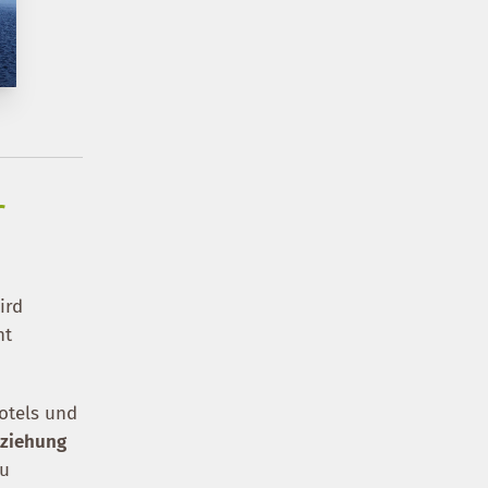
r
ird
nt
otels und
ziehung
zu