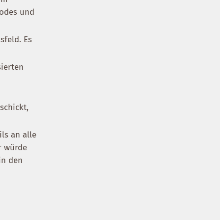
Codes und
sfeld. Es
sierten
schickt,
ls an alle
ür würde
in den