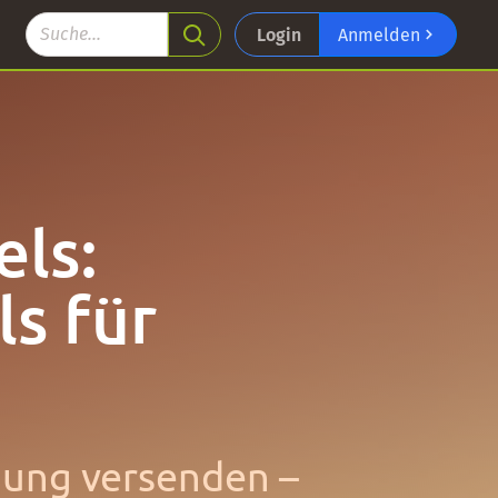
Login
Anmelden
els:
ls für
hung versenden –