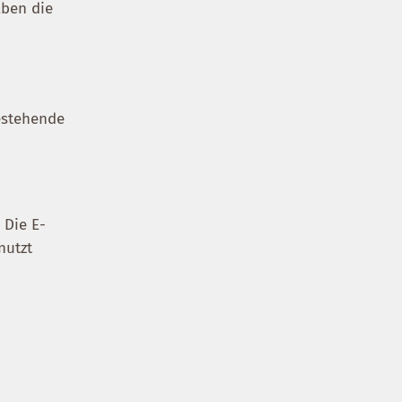
aben die
estehende
 Die E-
nutzt