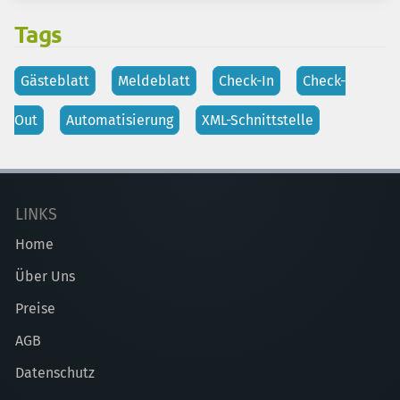
Tags
Gästeblatt
Meldeblatt
Check-In
Check-
Out
Automatisierung
XML-Schnittstelle
LINKS
Home
Über Uns
Preise
AGB
Datenschutz