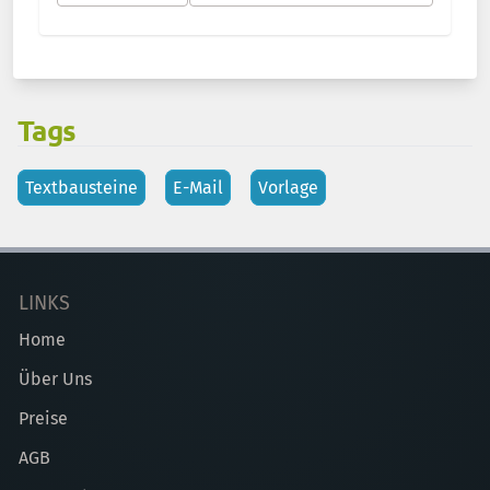
Tags
Textbausteine
E-Mail
Vorlage
LINKS
Home
Über Uns
Preise
AGB